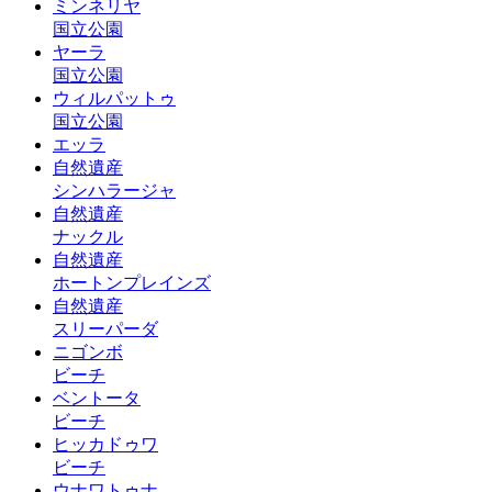
ミンネリヤ
国立公園
ヤーラ
国立公園
ウィルパットゥ
国立公園
エッラ
自然遺産
シンハラージャ
自然遺産
ナックル
自然遺産
ホートンプレインズ
自然遺産
スリーパーダ
ニゴンボ
ビーチ
ベントータ
ビーチ
ヒッカドゥワ
ビーチ
ウナワトゥナ