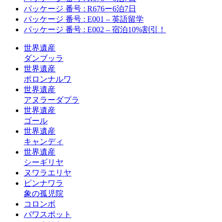
パッケージ 番号 : R676ー6泊7日
パッケージ 番号 : E001 – 英語留学
パッケージ 番号 : E002 – 宿泊10%割引！
世界遺産
ダンブッラ
世界遺産
ポロンナルワ
世界遺産
アヌラーダプラ
世界遺産
ゴール
世界遺産
キャンディ
世界遺産
シーギリヤ
ヌワラエリヤ
ピンナワラ
象の孤児院
コロンボ
バワスポット