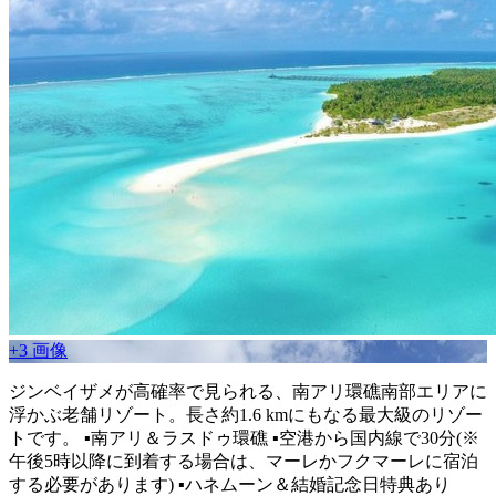
+3 画像
ジンベイザメが高確率で見られる、南アリ環礁南部エリアに
浮かぶ老舗リゾート。長さ約1.6 kmにもなる最大級のリゾー
トです。 ▪南アリ＆ラスドゥ環礁 ▪空港から国内線で30分(※
午後5時以降に到着する場合は、マーレかフクマーレに宿泊
する必要があります) ▪ハネムーン＆結婚記念日特典あり