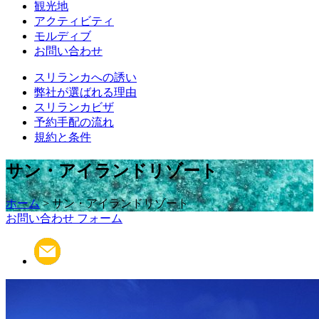
観光地
アクティビティ
モルディブ
お問い合わせ
スリランカへの誘い
弊社が選ばれる理由
スリランカビザ
予約手配の流れ
規約と条件
サン・アイランドリゾート
ホーム
> サン・アイランドリゾート
お問い合わせ フォーム