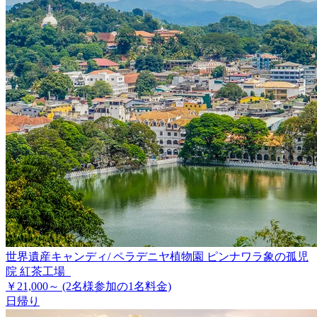
世界遺産キャンディ/ ペラデニヤ植物園 ピンナワラ象の孤児
院 紅茶工場
￥21,000～
(2名様参加の1名料金)
日帰り