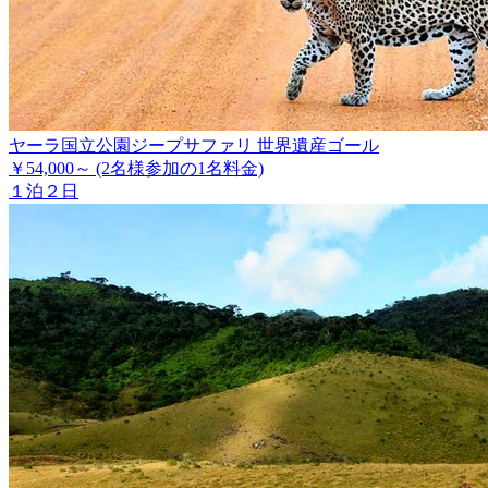
ヤーラ国立公園ジープサファリ 世界遺産ゴール
￥54,000～
(2名様参加の1名料金)
１泊２日