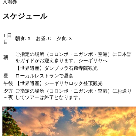
入場券
スケジュール
1 日
朝食: X お昼: O 夕食: X
目
ご指定の場所（コロンボ・ニガンボ・空港）に日本語
朝
をガイドがお迎え参ります。シーギリヤへ
【世界遺産】ダンブッラ石窟寺院観光
昼
ローカルレストランで昼食
午後
【世界遺産】シーギリヤロック登頂観光
夕方
ご指定の場所（コロンボ・ニガンボ・空港）にお送り
～夜
してツアーは終了となります。