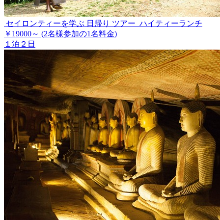
セイロンティーを学ぶ 日帰り ツアー ハイティーランチ
￥19000～
(2名様参加の1名料金)
１泊２日