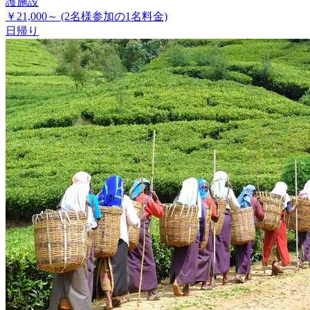
護施設
￥21,000～
(2名様参加の1名料金)
日帰り