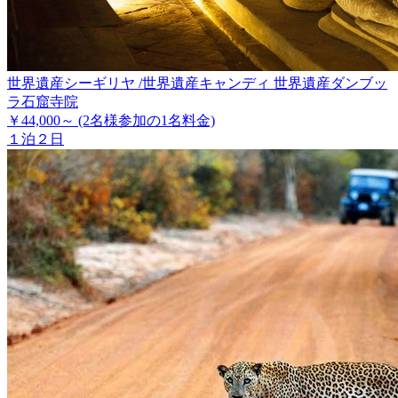
世界遺産シーギリヤ /世界遺産キャンディ 世界遺産ダンブッ
ラ石窟寺院
￥44,000～
(2名様参加の1名料金)
１泊２日