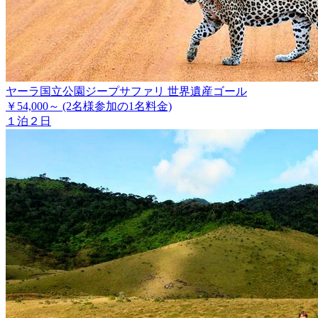
ヤーラ国立公園ジープサファリ 世界遺産ゴール
￥54,000～
(2名様参加の1名料金)
１泊２日