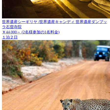
世界遺産シーギリヤ /世界遺産キャンディ 世界遺産ダンブッ
ラ石窟寺院
￥44,000～
(2名様参加の1名料金)
１泊２日