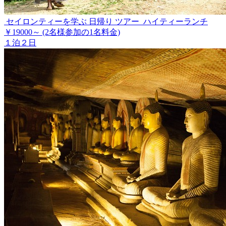
セイロンティーを学ぶ 日帰り ツアー ハイティーランチ
￥19000～
(2名様参加の1名料金)
１泊２日